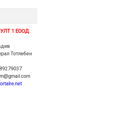
СУЛТ 1 ЕООД
овдив
ерал Тотлебен
889279037
akm@gmail.com
ortalre.net