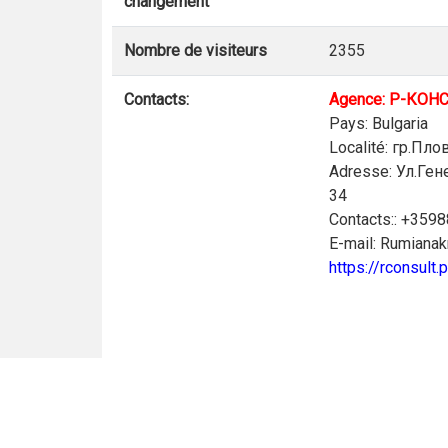
changement
Nombre de visiteurs
2355
Contacts:
Agence: Р-КОН
Pays: Bulgaria
Localité: гр.Пл
Adresse: Ул.Ген
34
Contacts:: +359
E-mail: Rumian
https://rconsult.p