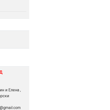
ОД
ин и Елена ,
орски
va@gmail.com