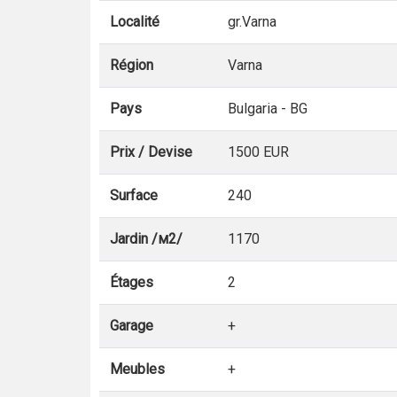
Localité
gr.Varna
Région
Varna
Pays
Bulgaria - BG
Prix / Devise
1500 EUR
Surface
240
Jardin /м2/
1170
Étages
2
Garage
+
Meubles
+