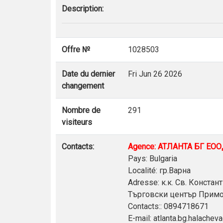
Description:
Offre №
1028503
Date du dernier
Fri Jun 26 2026
changement
Nombre de
291
visiteurs
Contacts:
Agence: АТЛАНТА БГ ЕО
Pays: Bulgaria
Localité: гр.Варна
Adresse: к.к. Св. Констант
Търговски център Прим
Contacts:: 0894718671
E-mail: atlanta.bg.halache