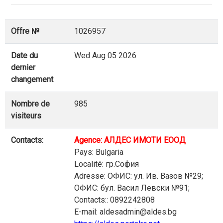
Offre №
1026957
Date du
Wed Aug 05 2026
dernier
changement
Nombre de
985
visiteurs
Contacts:
Agence: АЛДЕС ИМОТИ ЕООД
Pays: Bulgaria
Localité: гр.София
Adresse: ОФИС: ул. Ив. Вазов №29;
ОФИС: бул. Васил Левски №91;
Contacts:: 0892242808
E-mail: aldesadmin@aldes.bg