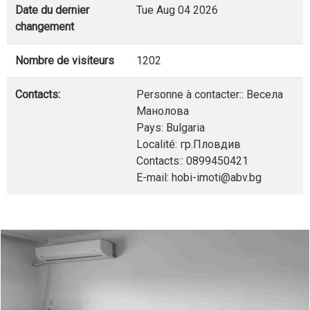
Date du dernier
Tue Aug 04 2026
changement
Nombre de visiteurs
1202
Contacts:
Personne à contacter:: Весела
Манолова
Pays: Bulgaria
Localité: гр.Пловдив
Contacts:: 0899450421
E-mail: hobi-imoti@abv.bg