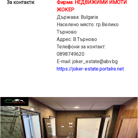
За контакти:
Фирма: НЕДВИЖИМИ ИМОТИ
ЖОКЕР
Държава: Bulgaria
Населено място: гр.Велико
Търново
Адрес: В.Търново
Телефони за контакт:
0898749620
E-mail: joker_estate@abv.bg
https://joker-estate.portalre.net