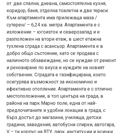
от: две спални, дневна, самостоятелна кухня,
коридор, баня, отделна тоалетна и две тераси.
Към апартамента има прилежаща маза /
сутерен/ – 6,24 кв. метра. Апартамента е с
изложение – югоизток и северозапад и е
разположен на втори етаж, в шест етажна
тухлена сграда с асансьор. Апартамента е в
добро общо състояние, като се продава с
наличното обзавеждане, но се нуждае от ремонт
и реновиране по вкуса и нуждите на новият
собственик. Сградата е газифицирана, което
осигурява възможност за икономично и
ефективно отопление. Апартамента е с отлично
местоположение, в топ центъра на града, в
района на парк Марно поле, една от най-
предпочитаните и удобни локации в града, с
бърз достъп до магазини, училища, детски
градини, заведения, автобусни спирки, автогара,
V – ти корпус на ВТУ, парк, институции и всички