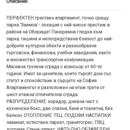
Описание:
ПЕРФЕКТЕН тристаен апартамент, точно срещу
парка 'Заимов'- локация с най-висок престиж в
района на Оборище! Панорамна гледка към
парка, тишина и непосредствена близост до най-
добрите културни обекти и разнообразни
търговски, финансови, учебни заведения, както
и множество транспортни комуникации.
Масивна тухлена сграда с асансьор от 60-те
години. Имот за ценители, които търсят дом със
статут и спокойствие в сърцето на София.
Апартаментът е разположен на етаж трети от
шест етажна отличителна сграда.
РАЗПРЕДЕЛЕНИЕ: коридор, дневна част с
кухненски бокс, две спални, баня и тоалетна; без
балкон. ОТОПЛЕНИЕ: ТЕЦ. ПОДОВИ НАСТИЛКИ:
ламинат, естествен паркет, гранитогрес. ПВЦ
дограма. Стени-латекс. НАПЪЛНО ОБЗАВЕДЕН!