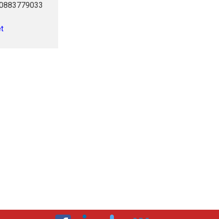
 0883779033
et