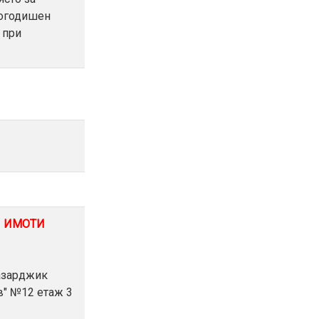
логодишен
 при
И ИМОТИ
Пазарджик
в" №12 етаж 3