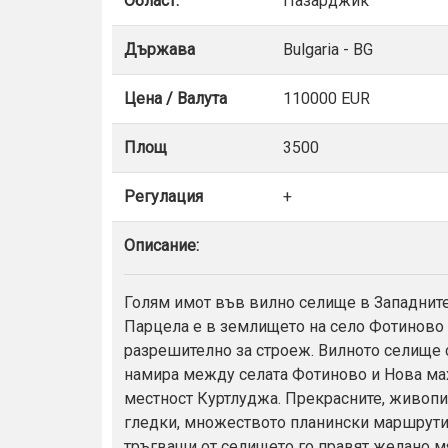
Област:
Пазарджик
Държава
Bulgaria - BG
Цена / Валута
110000 EUR
Площ
3500
Регулация
+
Описание:
Голям имот във вилно селище в Западните
Парцела е в землището на село Фотиново 
разрешително за строеж. Вилното селище 
намира между селата Фотиново и Нова ма
местност Куртлуджа. Прекрасните, живоп
гледки, множеството планински маршрут
тръгващи от селището го правят желано м