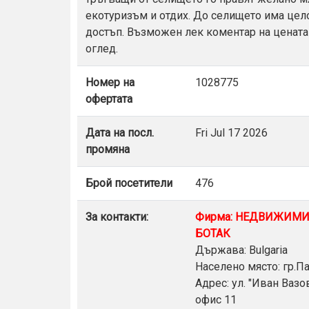
екотуризъм и отдих. До селището има це
достъп. Възможен лек коментар на цената
оглед.
Номер на
1028775
офертата
Дата на посл.
Fri Jul 17 2026
промяна
Брой посетители
476
За контакти:
Фирма: НЕДВИЖИМ
БОТАК
Държава: Bulgaria
Населено място: гр.
Адрес: ул. "Иван Вазо
офис 11