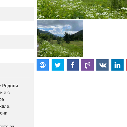
 Родопи.
и е с
се
хала,
исни
и
ясто за