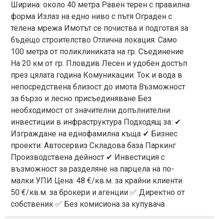
Ширина: около 40 метра Равен терен с правилна
форма Излаз на едно ниво с пътя Оградeн с
телена мрежа Имотът се почиства и подготвя за
бъдещо строителство Отлична локация: Само
100 метра от поликлиниката на гр. Съединение
На 20 км от гр. Пловдив Лесен и удобен достъп
през цялата година Комуникации: Ток и вода в
непосредствена близост до имота Възможност
за бързо и лесно присъединяване Без
необходимост от значителни допълнителни
инвестиции в инфраструктура Подходящ за: ✔
Изграждане на еднофамилна къща ✔ Бизнес
проекти: Автосервиз Складова база Паркинг
Производствена дейност ✔ Инвестиция с
възможност за разделяне на парцела на по-
малки УПИ Цена: 48 €/кв.м. за крайни клиенти
50 €/кв.м. за брокери и агенции ✅ Директно от
собственик ✅ Без комисиона за купувача