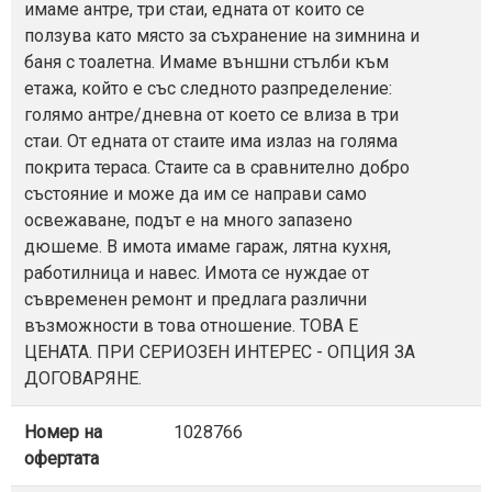
имаме антре, три стаи, едната от които се
ползува като място за съхранение на зимнина и
баня с тоалетна. Имаме външни стълби към
етажа, който е със следното разпределение:
голямо антре/дневна от което се влиза в три
стаи. От едната от стаите има излаз на голяма
покрита тераса. Стаите са в сравнително добро
състояние и може да им се направи само
освежаване, подът е на много запазено
дюшеме. В имота имаме гараж, лятна кухня,
работилница и навес. Имота се нуждае от
съвременен ремонт и предлага различни
възможности в това отношение. ТОВА Е
ЦЕНАТА. ПРИ СЕРИОЗЕН ИНТЕРЕС - ОПЦИЯ ЗА
ДОГОВАРЯНЕ.
Номер на
1028766
офертата