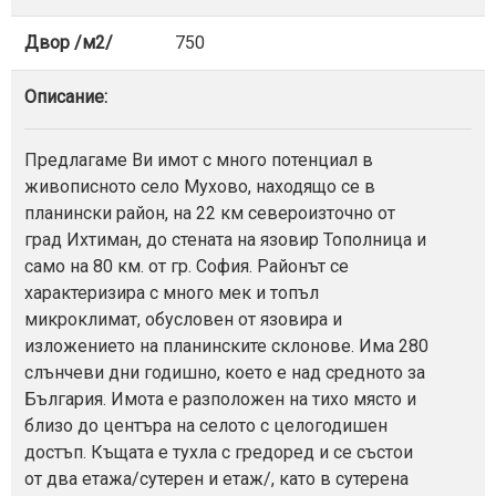
Двор /м2/
750
Описание:
Предлагаме Ви имот с много потенциал в
живописното село Мухово, находящо се в
планински район, на 22 км североизточно от
град Ихтиман, до стената на язовир Тополница и
само на 80 км. от гр. София. Районът се
характеризира с много мек и топъл
микроклимат, обусловен от язовира и
изложението на планинските склонове. Има 280
слънчеви дни годишно, което е над средното за
България. Имота е разположен на тихо място и
близо до центъра на селото с целогодишен
достъп. Къщата е тухла с гредоред и се състои
от два етажа/сутерен и етаж/, като в сутерена