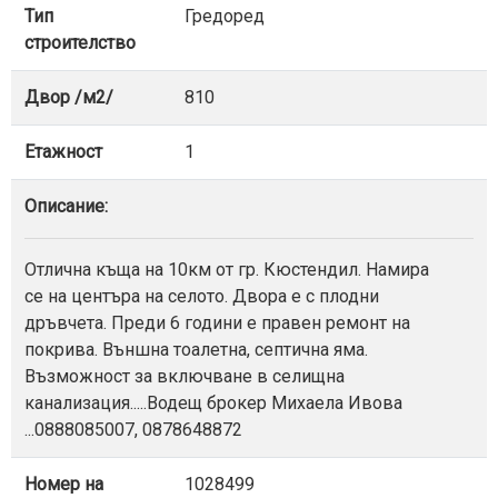
Тип
Гредоред
строителство
Двор /м2/
810
Етажност
1
Описание:
Отлична къща на 10км от гр. Кюстендил. Намира
се на центъра на селото. Двора е с плодни
дръвчета. Преди 6 години е правен ремонт на
покрива. Външна тоалетна, септична яма.
Възможност за включване в селищна
канализация.....Водещ брокер Михаела Ивова
...0888085007, 0878648872
Номер на
1028499