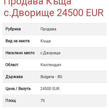
Продава Къща
с.Дворище 24500 EUR
Рубрика
Продава
Вид на имота
Къща
Населено място
с.Дворище
Област:
Кюстендил
Държава
Bulgaria - BG
Цена / Валута
24500 EUR
Площ
75