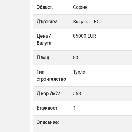
Област:
София
Държава
Bulgaria - BG
Цена /
85000 EUR
Валута
Площ
83
Тип
Тухла
строителство
Двор /м2/
568
Етажност
1
Описание: