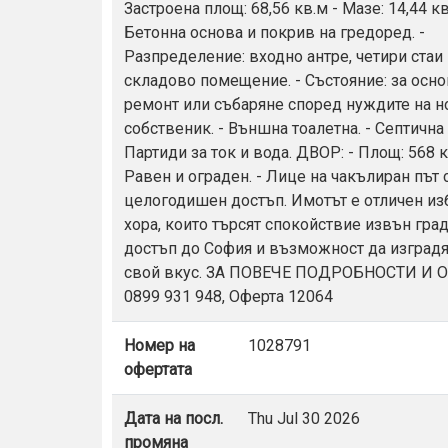
Застроена площ: 68,56 кв.м - Мазе: 14,44 кв
Бетонна основа и покрив на гредоред. -
Разпределение: входно антре, четири стаи
складово помещение. - Състояние: за осн
ремонт или събаряне според нуждите на н
собственик. - Външна тоалетна. - Септична 
Партиди за ток и вода. ДВОР: - Площ: 568 к
Равен и ограден. - Лице на чакълиран път 
целогодишен достъп. Имотът е отличен из
хора, които търсят спокойствие извън град
достъп до София и възможност да изградя
свой вкус. ЗА ПОВЕЧЕ ПОДРОБНОСТИ И 
0899 931 948, Оферта 12064
Номер на
1028791
офертата
Дата на посл.
Thu Jul 30 2026
промяна