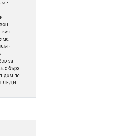
.м -
 и
овен
овия
яма. -
в.м -
с
бор за
а, с бърз
т дом по
ОГЛЕДИ: