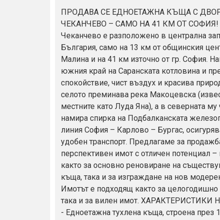
ПРОДАВА СЕ ЕДНОЕТАЖНА КЪЩА С ДВОР 
ЧЕКАНЧЕВО – САМО НА 41 КМ ОТ СОФИЯ!
Чеканчево е разположено в централна за
България, само на 13 км от общинския цен
Малина и на 41 км източно от гр. София. Н
южния край на Саранската котловина и пр
спокойствие, чист въздух и красива приро
селото преминава река Макоцевска (изве
местните като Луда Яна), а в северната му 
намира спирка на Подбалканската железо
линия София – Карлово – Бургас, осигуря
удобен транспорт. Предлагаме за продажб
перспективен имот с отличен потенциал –
както за основно реновиране на съществ
къща, така и за изграждане на нов модере
Имотът е подходящ както за целогодишно
така и за вилен имот. ХАРАКТЕРИСТИКИ 
- Едноетажна тухлена къща, строена през 19