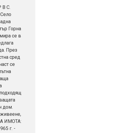
В С.
 Село
падна
тър Горна
амира се в
едлага
да. През
стна сред
част се
пътна
ваща
а
 подходящ
уващата
н дом.
 живеене,
НА ИМОТА:
65 г. -