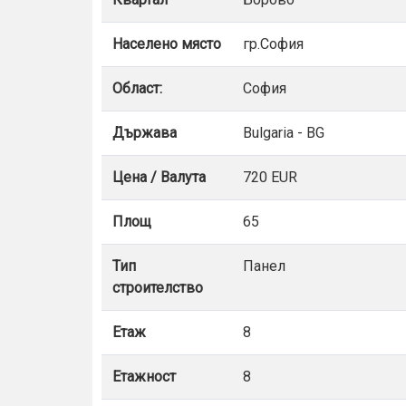
Населено място
гр.София
Област:
София
Държава
Bulgaria - BG
Цена / Валута
720 EUR
Площ
65
Тип
Панел
строителство
Етаж
8
Етажност
8