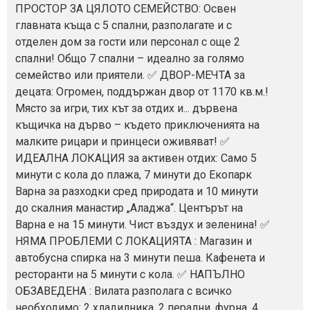
ПРОСТОР ЗА ЦЯЛОТО СЕМЕЙСТВО: Освен
главната къща с 5 спални, разполагате и с
отделен дом за гости или персонал с още 2
спални! Общо 7 спални – идеално за голямо
семейство или приятели. ✅ ДВОР-МЕЧТА за
децата: Огромен, поддържан двор от 1170 кв.м.!
Място за игри, тих кът за отдих и... дървена
къщичка на дърво – където приключенията на
малките рицари и принцеси оживяват! ✅
ИДЕАЛНА ЛОКАЦИЯ за активен отдих: Само 5
минути с кола до плажа, 7 минути до Екопарк
Варна за разходки сред природата и 10 минути
до скалния манастир „Аладжа“. Центърът на
Варна е на 15 минути. Чист въздух и зеленина! ✅
НЯМА ПРОБЛЕМИ С ЛОКАЦИЯТА : Магазин и
автобусна спирка на 3 минути пеша. Кафенета и
ресторанти на 5 минути с кола. ✅ НАПЪЛНО
ОБЗАВЕДЕНА : Вилата разполага с всичко
необходимо: 2 хладилника, 2 перални, фурна, 4