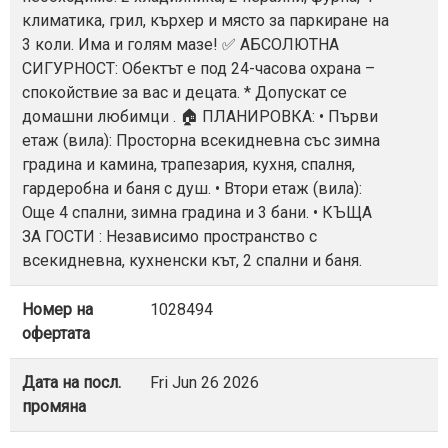
климатика, грил, кърхер и място за паркиране на
3 коли. Има и голям мазе! ✅ АБСОЛЮТНА
СИГУРНОСТ: Обектът е под 24-часова охрана –
спокойствие за вас и децата. * Допускат се
домашни любимци . 🏠 ПЛАНИРОВКА: • Първи
етаж (вила): Просторна всекидневна със зимна
градина и камина, трапезария, кухня, спалня,
гардеробна и баня с душ. • Втори етаж (вила):
Още 4 спални, зимна градина и 3 бани. • КЪЩА
ЗА ГОСТИ : Независимо пространство с
всекидневна, кухненски кът, 2 спални и баня.
Номер на
1028494
офертата
Дата на посл.
Fri Jun 26 2026
промяна