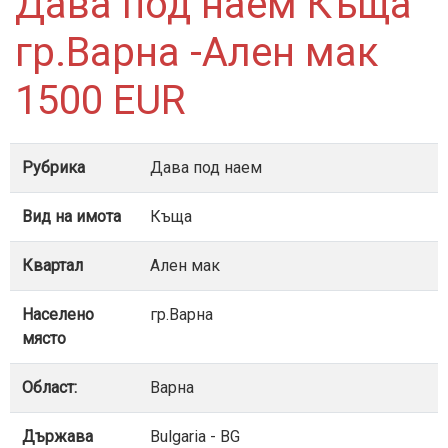
Дава под наем Къща
гр.Варна -Ален мак
1500 EUR
Рубрика
Дава под наем
Вид на имота
Къща
Квартал
Ален мак
Населено
гр.Варна
място
Област:
Варна
Държава
Bulgaria - BG